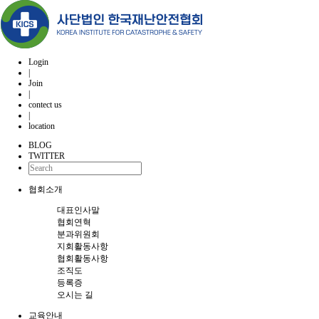
Login
|
Join
|
contect us
|
location
BLOG
TWITTER
협회소개
대표인사말
협회연혁
분과위원회
지회활동사항
협회활동사항
조직도
등록증
오시는 길
교육안내