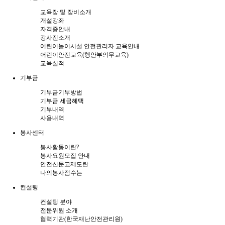
교육장 및 장비소개
개설강좌
자격증안내
강사진소개
어린이놀이시설 안전관리자 교육안내
어린이안전교육(행안부의무교육)
교육실적
기부금
기부금기부방법
기부금 세금혜택
기부내역
사용내역
봉사센터
봉사활동이란?
봉사요원모집 안내
안전신문고제도란
나의봉사점수는
컨설팅
컨설팅 분야
전문위원 소개
협력기관(한국재난안전관리원)