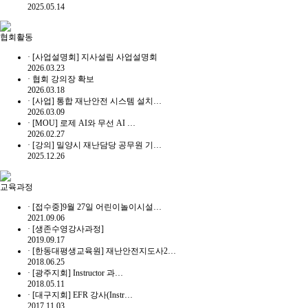
2025.05.14
협회활동
·
[사업설명회] 지사설립 사업설명회
2026.03.23
·
협회 강의장 확보
2026.03.18
·
[사업] 통합 재난안전 시스템 설치…
2026.03.09
·
[MOU] 로제 AI와 무선 AI …
2026.02.27
·
[강의] 밀양시 재난담당 공무원 기…
2025.12.26
교육과정
·
[접수중]9월 27일 어린이놀이시설…
2021.09.06
·
[생존수영강사과정]
2019.09.17
·
[한동대평생교육원] 재난안전지도사2…
2018.06.25
·
[광주지회] Instructor 과…
2018.05.11
·
[대구지회] EFR 강사(Instr…
2017.11.03